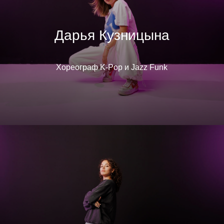
Дарья Кузницына
Хореограф K-Pop и Jazz Funk