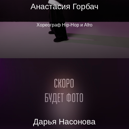
Анастасия Горбач
Хореограф Hip-Hop и Afro
Дарья Насонова