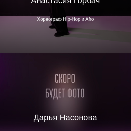
Анастасия Горбач
Хореограф Hip-Hop и Afro
Дарья Насонова